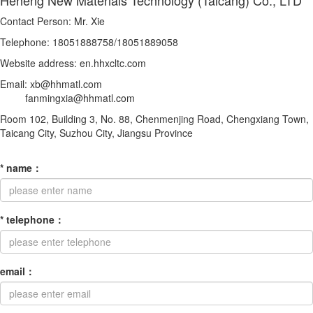
Contact Person: Mr. Xie
Telephone: 18051888758/18051889058
Website address: en.hhxcltc.com
Email: xb@hhmatl.com
fanmingxia@hhmatl.com
Room 102, Building 3, No. 88, Chenmenjing Road, Chengxiang Town,
Taicang City, Suzhou City, Jiangsu Province
*
name
：
*
telephone
：
email
：