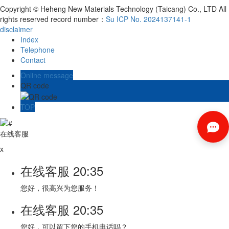
Copyright © Heheng New Materials Technology (Taicang) Co., LTD All
rights reserved record number：
Su ICP No. 2024137141-1
disclaimer
Index
Telephone
Contact
Online message
QR code
TOP
在线客服
x
在线客服
20:35
您好，很高兴为您服务！
在线客服
20:35
您好，可以留下您的手机电话吗？