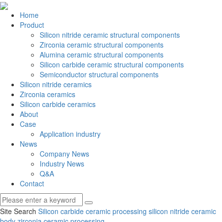
Home
Product
Silicon nitride ceramic structural components
Zirconia ceramic structural components
Alumina ceramic structural components
Silicon carbide ceramic structural components
Semiconductor structural components
Silicon nitride ceramics
Zirconia ceramics
Silicon carbide ceramics
About
Case
Application industry
News
Company News
Industry News
Q&A
Contact
Site Search
Silicon carbide ceramic processing
silicon nitride ceramic
body
zirconia ceramic processing